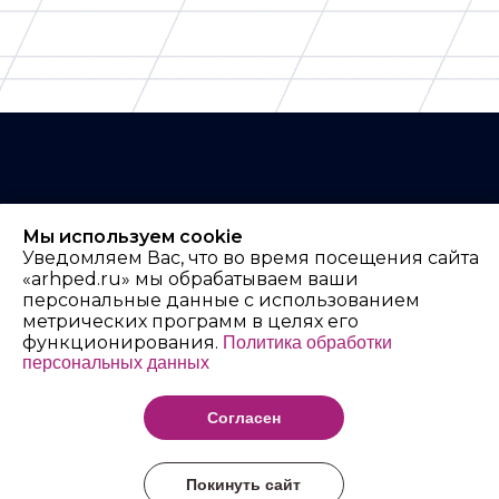
Мы используем cookie
Архангельский
Уведомляем Вас, что во время посещения сайта
«arhped.ru» мы обрабатываем ваши
педагогический
персональные данные с использованием
колледж имени Р.Е.
метрических программ в целях его
функционирования.
Политика обработки
Шаниной
персональных данных
Согласен
Покинуть сайт