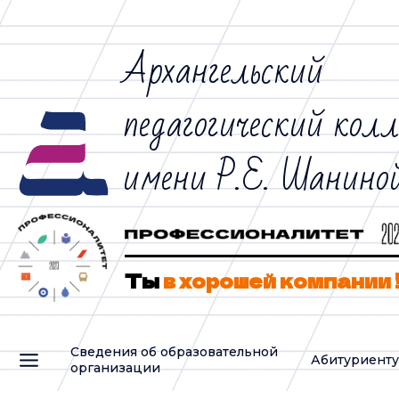
Архангельский
педагогический кол
имени Р.Е. Шанино
Ты
в хорошей компании 
Сведения об образовательной
Абитуриент
организации