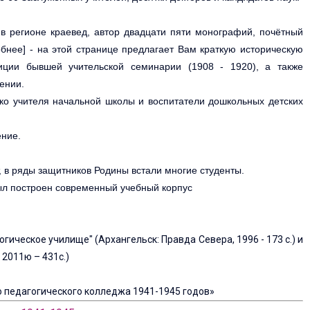
 в регионе краевед, автор двадцати пяти монографий, почётный
бнее] - на этой странице предлагает Вам краткую историческую
иции бывшей учительской семинарии (1908 - 1920), а также
ении.
ько учителя начальной школы и воспитатели дошкольных детских
ение.
 в ряды защитников Родины встали многие студенты.
был построен современный учебный корпус
гическое училище" (Архангельск: Правда Севера, 1996 - 173 с.) и
 2011ю – 431с.)
о педагогического колледжа 1941-1945 годов»