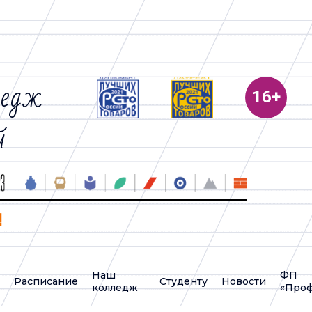
ледж
й
!
Наш
ФП
у
Расписание
Студенту
Новости
колледж
«Проф