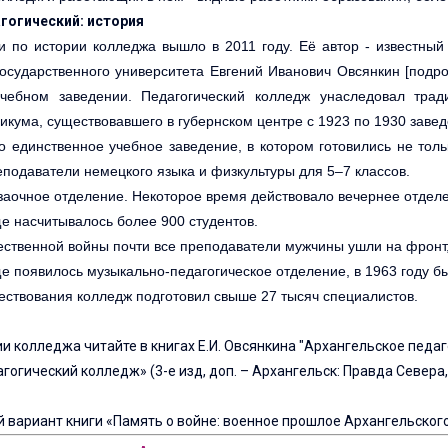
гогический: история
и по истории колледжа вышло в 2011 году. Её автор - известный
осударственного университета Евгений Иванович Овсянкин [подро
чебном заведении. Педагогический колледж унаследовал трад
никума, существовавшего в губернском центре с 1923 по 1930 завед
о единственное учебное заведение, в котором готовились не тол
еподаватели немецкого языка и физкультуры для 5–7 классов.
 заочное отделение. Некоторое время действовало вечернее отдел
ще насчитывалось более 900 студентов.
ественной войны почти все преподаватели мужчины ушли на фронт,
ще появилось музыкально-педагогическое отделение, в 1963 году 
ествования колледж подготовил свыше 27 тысяч специалистов.
и колледжа читайте в книгах Е.И. Овсянкина "Архангельское педаго
гогический колледж» (3-е изд, доп. – Архангельск: Правда Севера,
 вариант книги «Память о войне: военное прошлое Архангельског