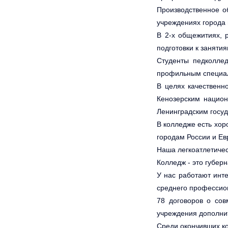
Производственное о
учреждениях города 
В 2-х общежитиях, 
подготовки к заняти
Студенты педколле
профильным специал
В целях качественн
Кенозерским национ
Ленинградским госу
В колледже есть хор
городам России и Ев
Наша легкоатлетичес
Колледж - это губер
У нас работают инте
среднего профессио
78 договоров о сов
учреждения дополнит
Среди окончивших ко