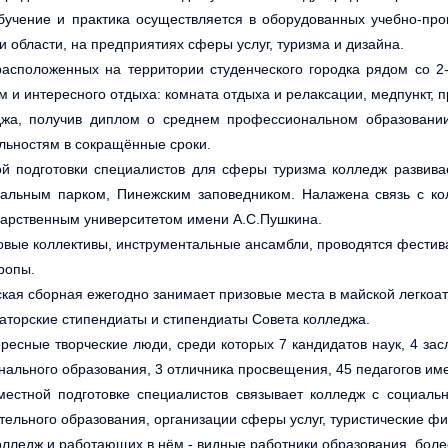
бучение и практика осуществляется в оборудованных учебно-про
и области, на предприятиях сферы услуг, туризма и дизайна.
расположенных на территории студенческого городка рядом со 2
ям и интересного отдыха: комната отдыха и релаксации, медпункт, 
джа, получив диплом о среднем профессиональном образовании
ьностям в сокращённые сроки.
ой подготовки специалистов для сферы туризма колледж развив
альным парком, Пинежским заповедником. Налажена связь с колл
дарственным университетом имени А.С.Пушкина.
овые коллективы, инструментальные ансамбли, проводятся фестива
ропы.
кая сборная ежегодно занимает призовые места в майской легкоат
наторские стипендиаты и стипендиаты Совета колледжа.
ресные творческие люди, среди которых 7 кандидатов наук, 4 за
нального образования, 3 отличника просвещения, 45 педагогов и
местной подготовке специалистов связывает колледж с социал
ельного образования, организации сферы услуг, туристические фи
лледж и работающих в нём - видные работники образования, более