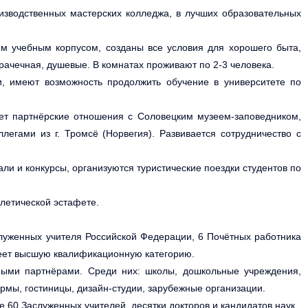
изводственных мастерских колледжа, в лучших образовательных
-м учебным корпусом, созданы все условия для хорошего быта,
прачечная, душевые. В комнатах проживают по 2-3 человека.
, имеют возможность продолжить обучение в университете по
ает партнёрские отношения с Соловецким музеем-заповедником,
егами из г. Тромсё (Норвегия). Развивается сотрудничество с
ли и конкурсы, организуются туристические поездки студентов по
летической эстафете.
служенных учителя Российской Федерации, 6 Почётных работника
меет высшую квалификационную категорию.
ьными партнёрами. Среди них: школы, дошкольные учреждения,
рмы, гостиницы, дизайн-студии, зарубежные организации.
 60 Заслуженных учителей, десятки докторов и кандидатов наук.