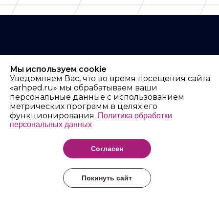
Мы используем cookie
Архангельский
Уведомляем Вас, что во время посещения сайта
«arhped.ru» мы обрабатываем ваши
педагогический
персональные данные с использованием
колледж имени Р.Е.
метрических программ в целях его
функционирования.
Политика обработки
Шаниной
персональных данных
Согласен
Покинуть сайт