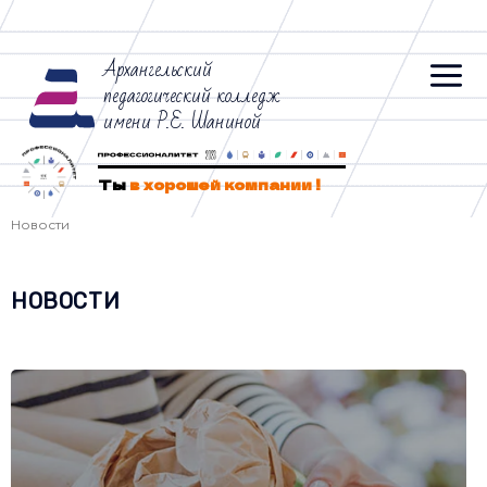
Архангельский
педагогический колледж
имени Р.Е. Шаниной
Ты
в хорошей компании !
Новости
НОВОСТИ