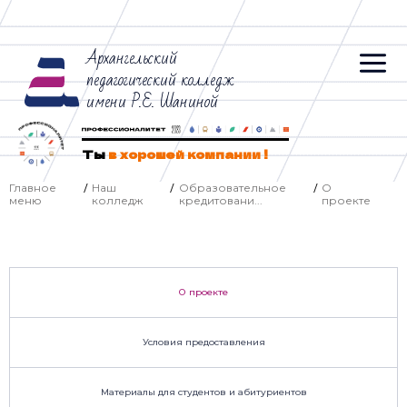
Архангельский
педагогический колледж
имени Р.Е. Шаниной
Ты
в хорошей компании !
Главное
Наш
Образовательное
О
/
/
/
меню
колледж
кредитовани...
проекте
О проекте
Условия предоставления
Материалы для студентов и абитуриентов