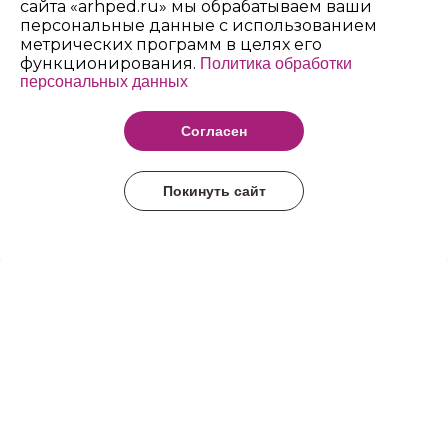
сайта «arhped.ru» мы обрабатываем ваши
персональные данные с использованием
метрических программ в целях его
функционирования.
Политика обработки
персональных данных
Архангельский
педагогический
Согласен
колледж имени Р.Е.
Шаниной
Покинуть сайт