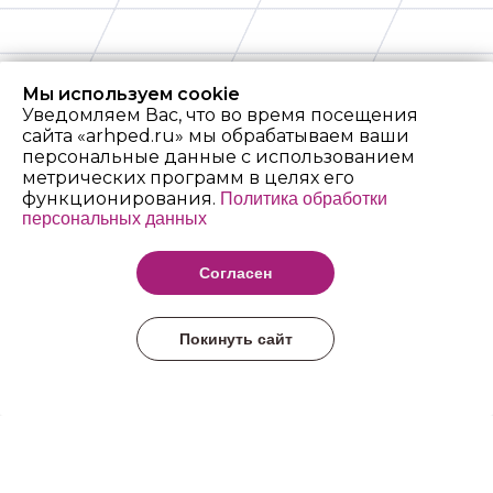
Мы используем cookie
Уведомляем Вас, что во время посещения
сайта «arhped.ru» мы обрабатываем ваши
персональные данные с использованием
метрических программ в целях его
функционирования.
Политика обработки
персональных данных
Архангельский
педагогический
Согласен
колледж имени Р.Е.
Шаниной
Покинуть сайт