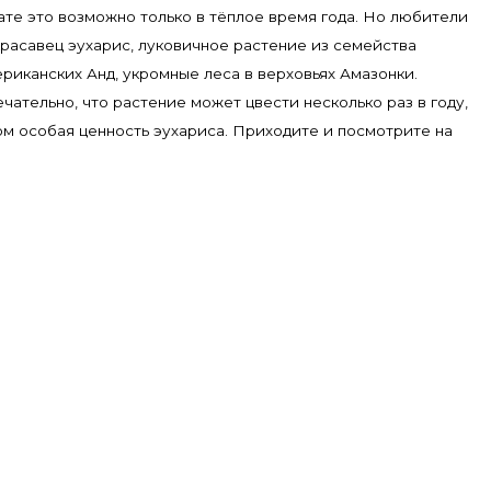
ате это возможно только в тёплое время года. Но любители
красавец эухарис, луковичное растение из семейства
риканских Анд, укромные леса в верховьях Амазонки.
ательно, что растение может цвести несколько раз в году,
том особая ценность эухариса. Приходите и посмотрите на