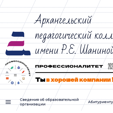
Архангельский
педагогический кол
имени Р.Е. Шанино
Ты
в хорошей компании 
Сведения об образовательной
Абитуриент
организации