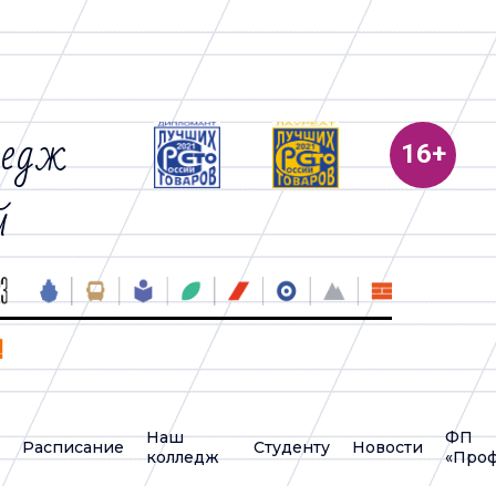
ледж
й
!
Наш
ФП
у
Расписание
Студенту
Новости
колледж
«Проф