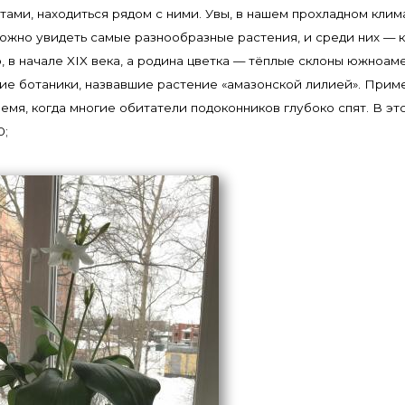
ами, находиться рядом с ними. Увы, в нашем прохладном клим
можно увидеть самые разнообразные растения, и среди них — 
 в начале XIX века, а родина цветка — тёплые склоны южноаме
е ботаники, назвавшие растение «амазонской лилией». Примеч
емя, когда многие обитатели подоконников глубоко спят. В э
0;