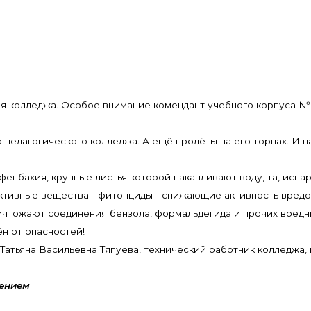
я колледжа. Особое внимание комендант учебного корпуса №
педагогического колледжа. А ещё пролёты на его торцах. И на
ффенбахия, крупные листья которой накапливают воду, та, испа
активные вещества - фитонциды - снижающие активность вред
ичтожают соединения бензола, формальдегида и прочих вредн
н от опасностей!
Татьяна Васильевна Тяпуева, технический работник колледжа, 
лением