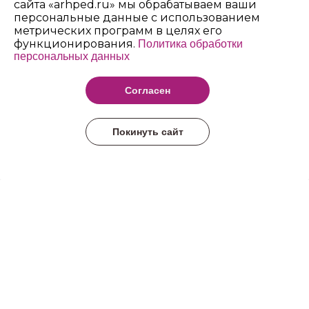
сайта «arhped.ru» мы обрабатываем ваши
персональные данные с использованием
метрических программ в целях его
функционирования.
Политика обработки
персональных данных
Архангельский
педагогический
Согласен
колледж имени Р.Е.
Шаниной
Покинуть сайт