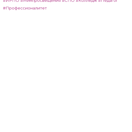
#ИРПО
#Минпросвещения
#СПО
#Колледж
#Педагог
#Профессионалитет