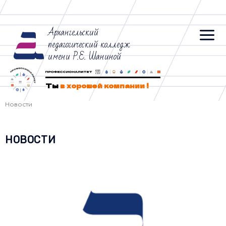
Архангельский
педагогический колледж
имени Р.Е. Шаниной
Ты
в хорошей компании !
Новости
НОВОСТИ