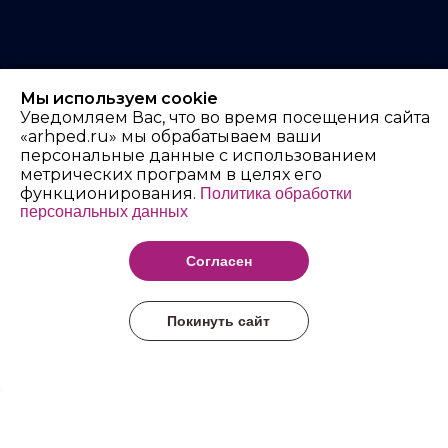
Мы используем cookie
Архангельский
Уведомляем Вас, что во время посещения сайта
«arhped.ru» мы обрабатываем ваши
педагогический
персональные данные с использованием
колледж имени Р.Е.
метрических программ в целях его
функционирования.
Политика обработки
Шаниной
персональных данных
Согласен
Покинуть сайт