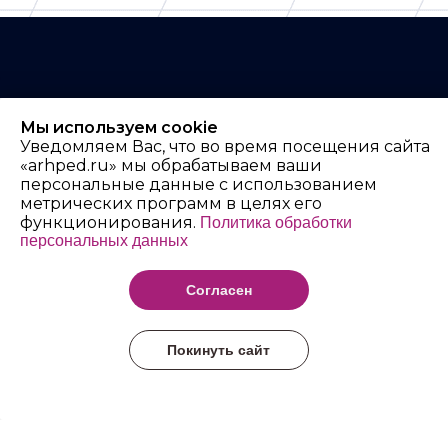
Мы используем cookie
Архангельский
Уведомляем Вас, что во время посещения сайта
«arhped.ru» мы обрабатываем ваши
педагогический
персональные данные с использованием
колледж имени Р.Е.
метрических программ в целях его
функционирования.
Политика обработки
Шаниной
персональных данных
Согласен
Покинуть сайт