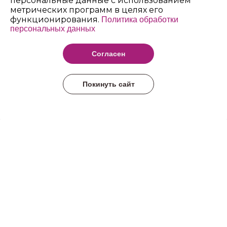
персональные данные с использованием
метрических программ в целях его
функционирования.
Политика обработки
персональных данных
Архангельский
педагогический
Согласен
колледж имени Р.Е.
Шаниной
Покинуть сайт