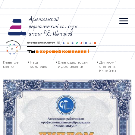
Архангельский
педагогический колледж
имени Р.Е. Шаниной
Ты
в хорошей компании !
Главное
Наш
Благодарности
Диплом 1
/
/
/
меню
колледж
и достижения
степени.
Какой ты ...