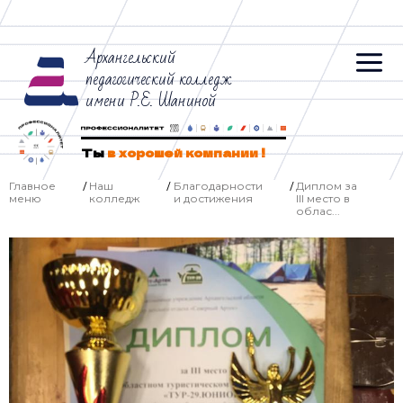
Архангельский
педагогический колледж
имени Р.Е. Шаниной
Ты
в хорошей компании !
Главное
Наш
Благодарности
Диплом за
/
/
/
меню
колледж
и достижения
III место в
облас...