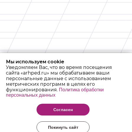
Мы используем cookie
Уведомляем Вас, что во время посещения
сайта «arhped.ru» мы обрабатываем ваши
персональные данные с использованием
метрических программ в целях его
функционирования.
Политика обработки
персональных данных
Архангельский
педагогический
Согласен
колледж имени Р.Е.
Шаниной
Покинуть сайт