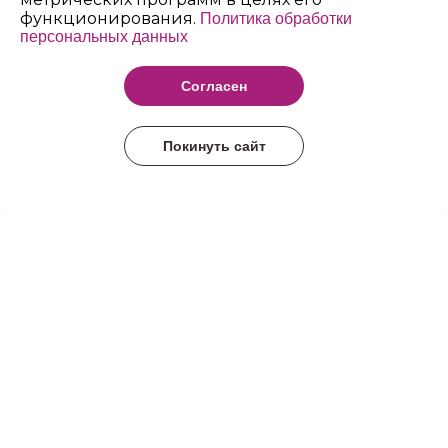
функционирования.
Политика обработки
персональных данных
Архангельский
педагогический
Согласен
колледж имени Р.Е.
Шаниной
Покинуть сайт
@ ГБПОУ АО 'Архангельский педагогический колледж имени Р.Е