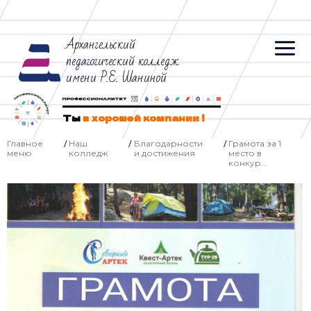
Архангельский
педагогический колледж
имени Р.Е. Шаниной
Ты
в хорошей компании !
Главное
Наш
Благодарности
Грамота за 1
/
/
/
меню
колледж
и достижения
место в
конкур...