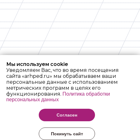
Мы используем cookie
Уведомляем Вас, что во время посещения
сайта «arhped.ru» мы обрабатываем ваши
персональные данные с использованием
метрических программ в целях его
функционирования.
Политика обработки
персональных данных
Архангельский
педагогический
Согласен
колледж имени Р.Е.
Шаниной
Покинуть сайт