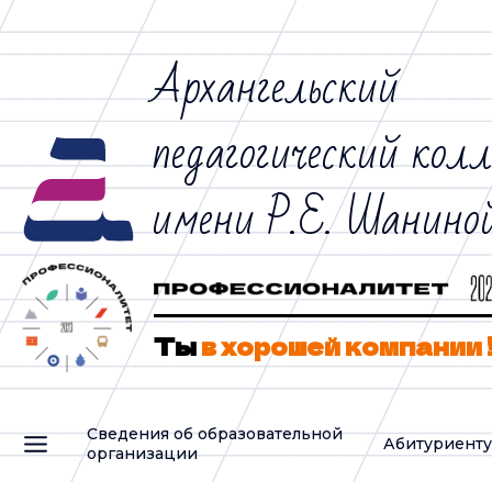
Архангельский
педагогический кол
имени Р.Е. Шанино
Ты
в хорошей компании 
Сведения об образовательной
Абитуриент
организации