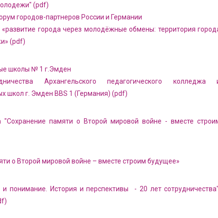
олодежи" (pdf)
орум городов-партнеров России и Германии
 «развитие города через молодёжные обмены: территория город
и» (pdf)
е школы № 1 г.Эмден
дничества Архангельского педагогического колледжа 
 школ г. Эмден BBS 1 (Германия) (pdf)
 "Сохранение памяти о Второй мировой войне - вместе строи
яти о Второй мировой войне – вместе строим будущее»
 и понимание. История и перспективы - 20 лет сотрудничества"
df)