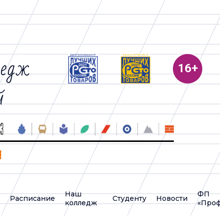
ледж
й
!
Наш
ФП
у
Расписание
Студенту
Новости
колледж
«Проф