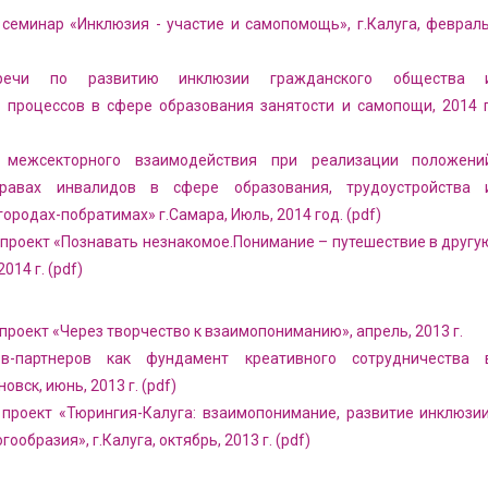
еминар «Инклюзия - участие и самопомощь», г.Калуга, февраль
тречи по развитию инклюзии гражданского общества 
 процессов в сфере образования занятости и самопощи, 2014 г
 межсекторного взаимодействия при реализации положени
равах инвалидов в сфере образования, трудоустройства 
городах-побратимах» г.Самара, Июль, 2014 год. (pdf)
роект «Познавать незнакомое.Понимание – путешествие в другу
2014 г. (pdf)
оект «Через творчество к взаимопониманию», апрель, 2013 г.
в-партнеров как фундамент креативного сотрудничества 
овск, июнь, 2013 г. (pdf)
роект «Тюрингия-Калуга: взаимопонимание, развитие инклюзии
ообразия», г.Калуга, октябрь, 2013 г. (pdf)