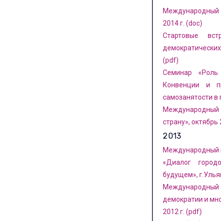
Международный с
2014 г. (doc)
Стартовые вс
демократических
(pdf)
Семинар «Роль
Конвенции и п
самозанятости в 
Международный п
страну», октябрь 
2013
Международный пр
«Диалог городо
будущем», г.Ульян
Международный п
демократии и мног
2012 г. (pdf)