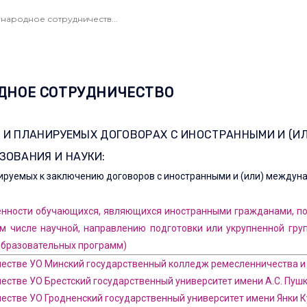
народное сотрудничеств...
ДНОЕ СОТРУДНИЧЕСТВО
 И ПЛАНИРУЕМЫХ ДОГОВОРАХ С ИНОСТРАННЫМИ И (
ЗОВАНИЯ И НАУКИ:
ируемых к заключению договоров с иностранными и (или) междуна
нности обучающихся, являющихся иностранными гражданами, по
ом числе научной, направлению подготовки или укрупненной гру
бразовательных программ)
честве УО Минский государственный колледж ремесленничества и 
естве УО Брестский государственный университет имени А.С. Пуш
честве УО Гродненский государственный университет имени Янки 