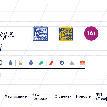
ледж
й
!
Наш
ФП
у
Расписание
Студенту
Новости
колледж
«Проф