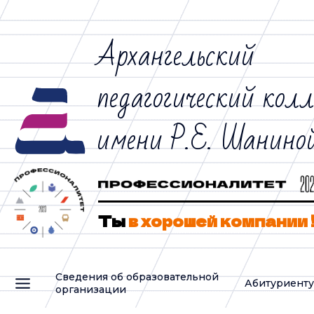
Архангельский
педагогический кол
имени Р.Е. Шанино
Ты
в хорошей компании 
Сведения об образовательной
Абитуриент
организации