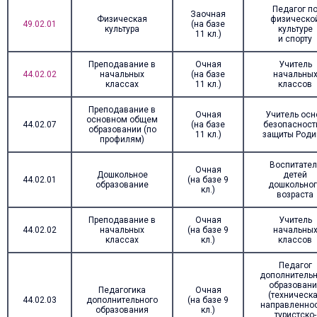
Педагог п
Заочная
Физическая
физическо
49.02.01
(на базе
культура
культуре
11 кл.)
и спорту
Преподавание в
Очная
Учитель
44.02.02
начальных
(на базе
начальны
классах
11 кл.)
классов
Преподавание в
Очная
Учитель осн
основном общем
44.02.07
(на базе
безопасност
образовании (по
11 кл.)
защиты Род
профилям)
Воспитател
Очная
Дошкольное
детей
44.02.01
(на базе 9
образование
дошкольно
кл.)
возраста
Преподавание в
Очная
Учитель
44.02.02
начальных
(на базе 9
начальны
классах
кл.)
классов
Педагог
дополнительн
образовани
Педагогика
Очная
(техническ
44.02.03
дополнительного
(на базе 9
направленнос
образования
кл.)
туристско-