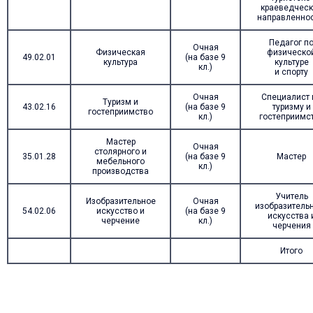
краеведческ
направленнос
Педагог п
Очная
Физическая
физическо
49.02.01
(на базе 9
культура
культуре
кл.)
и спорту
Очная
Специалист 
Туризм и
43.02.16
(на базе 9
туризму и
гостеприимство
кл.)
гостеприимс
Мастер
Очная
столярного и
35.01.28
(на базе 9
Мастер
мебельного
кл.)
производства
Учитель
Изобразительное
Очная
изобразитель
54.02.06
искусство и
(на базе 9
искусства 
черчение
кл.)
черчения
Итого