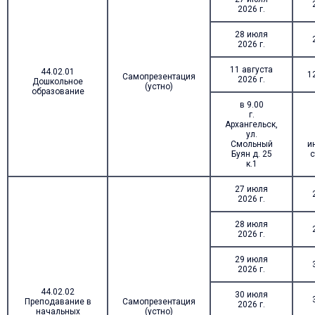
2026 г.
28 июля
2026 г.
11 августа
44.02.01
1
Самопрезентация
2026 г.
Дошкольное
(устно)
образование
в 9.00
г.
Архангельск,
ул.
Смольный
и
Буян д. 25
с
к.1
27 июля
2026 г.
28 июля
2026 г.
29 июля
2026 г.
44.02.02
30 июля
Преподавание в
Самопрезентация
2026 г.
начальных
(устно)