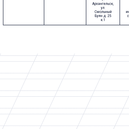
Архангельск,
ул.
Смольный
и
Буян д. 25
с
к.1