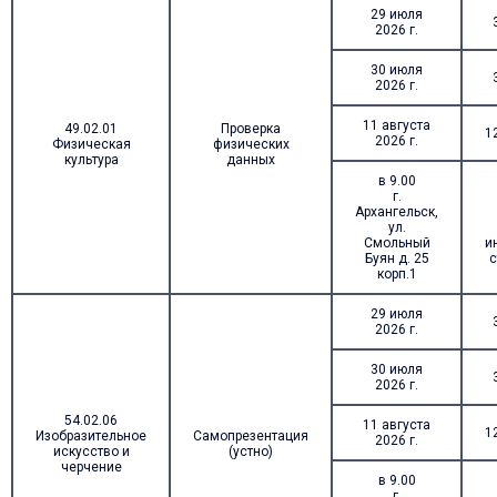
29 июля
2026 г.
30 июля
2026 г.
11 августа
49.02.01
Проверка
1
2026 г.
Физическая
физических
культура
данных
в 9.00
г.
Архангельск,
ул.
Смольный
и
Буян д. 25
с
корп.1
29 июля
2026 г.
30 июля
2026 г.
54.02.06
11 августа
1
Изобразительное
Самопрезентация
2026 г.
искусство и
(устно)
черчение
в 9.00
г.