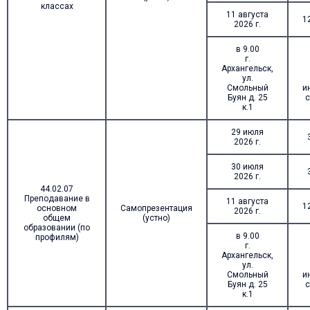
классах
11 августа
1
2026 г.
в 9.00
г.
Архангельск,
ул.
Смольный
и
Буян д. 25
с
к.1
29 июля
2026 г.
30 июля
2026 г.
44.02.07
Преподавание в
11 августа
1
основном
Самопрезентация
2026 г.
общем
(устно)
образовании (по
в 9.00
профилям)
г.
Архангельск,
ул.
Смольный
и
Буян д. 25
с
к.1